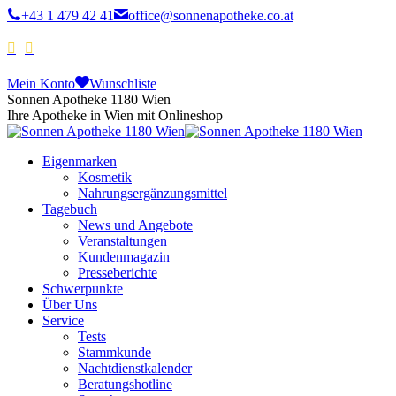
+43 1 479 42 41
office@sonnenapotheke.co.at
Mein Konto
Wunschliste
Sonnen Apotheke 1180 Wien
Ihre Apotheke in Wien mit Onlineshop
Eigenmarken
Kosmetik
Nahrungsergänzungsmittel
Tagebuch
News und Angebote
Veranstaltungen
Kundenmagazin
Presseberichte
Schwerpunkte
Über Uns
Service
Tests
Stammkunde
Nachtdienstkalender
Beratungshotline