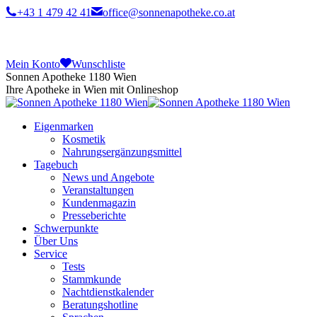
+43 1 479 42 41
office@sonnenapotheke.co.at
Mein Konto
Wunschliste
Sonnen Apotheke 1180 Wien
Ihre Apotheke in Wien mit Onlineshop
Eigenmarken
Kosmetik
Nahrungsergänzungsmittel
Tagebuch
News und Angebote
Veranstaltungen
Kundenmagazin
Presseberichte
Schwerpunkte
Über Uns
Service
Tests
Stammkunde
Nachtdienstkalender
Beratungshotline