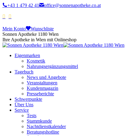
+43 1 479 42 41
office@sonnenapotheke.co.at
Mein Konto
Wunschliste
Sonnen Apotheke 1180 Wien
Ihre Apotheke in Wien mit Onlineshop
Eigenmarken
Kosmetik
Nahrungsergänzungsmittel
Tagebuch
News und Angebote
Veranstaltungen
Kundenmagazin
Presseberichte
Schwerpunkte
Über Uns
Service
Tests
Stammkunde
Nachtdienstkalender
Beratungshotline