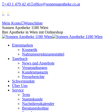
+43 1 479 42 41
office@sonnenapotheke.co.at
Mein Konto
Wunschliste
Sonnen Apotheke 1180 Wien
Ihre Apotheke in Wien mit Onlineshop
Eigenmarken
Kosmetik
Nahrungsergänzungsmittel
Tagebuch
News und Angebote
Veranstaltungen
Kundenmagazin
Presseberichte
Schwerpunkte
Über Uns
Service
Tests
Stammkunde
Nachtdienstkalender
Beratungshotline