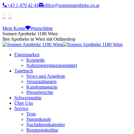
+43 1 479 42 41
office@sonnenapotheke.co.at
Mein Konto
Wunschliste
Sonnen Apotheke 1180 Wien
Ihre Apotheke in Wien mit Onlineshop
Eigenmarken
Kosmetik
Nahrungsergänzungsmittel
Tagebuch
News und Angebote
Veranstaltungen
Kundenmagazin
Presseberichte
Schwerpunkte
Über Uns
Service
Tests
Stammkunde
Nachtdienstkalender
Beratungshotline