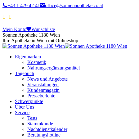
+43 1 479 42 41
office@sonnenapotheke.co.at
Mein Konto
Wunschliste
Sonnen Apotheke 1180 Wien
Ihre Apotheke in Wien mit Onlineshop
Eigenmarken
Kosmetik
Nahrungsergänzungsmittel
Tagebuch
News und Angebote
Veranstaltungen
Kundenmagazin
Presseberichte
Schwerpunkte
Über Uns
Service
Tests
Stammkunde
Nachtdienstkalender
Beratungshotline