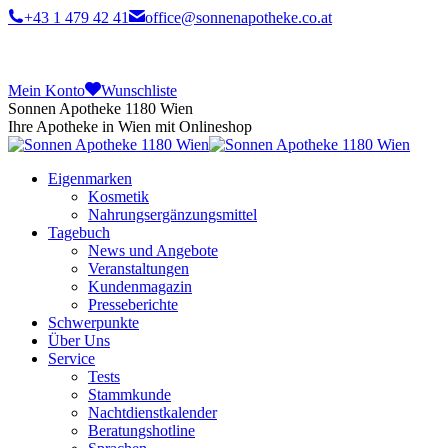
+43 1 479 42 41
office@sonnenapotheke.co.at
Mein Konto
Wunschliste
Sonnen Apotheke 1180 Wien
Ihre Apotheke in Wien mit Onlineshop
Eigenmarken
Kosmetik
Nahrungsergänzungsmittel
Tagebuch
News und Angebote
Veranstaltungen
Kundenmagazin
Presseberichte
Schwerpunkte
Über Uns
Service
Tests
Stammkunde
Nachtdienstkalender
Beratungshotline