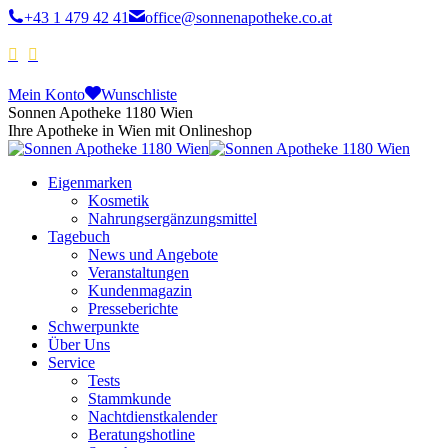
+43 1 479 42 41
office@sonnenapotheke.co.at
Mein Konto
Wunschliste
Sonnen Apotheke 1180 Wien
Ihre Apotheke in Wien mit Onlineshop
Eigenmarken
Kosmetik
Nahrungsergänzungsmittel
Tagebuch
News und Angebote
Veranstaltungen
Kundenmagazin
Presseberichte
Schwerpunkte
Über Uns
Service
Tests
Stammkunde
Nachtdienstkalender
Beratungshotline