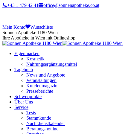
+43 1 479 42 41
office@sonnenapotheke.co.at
Mein Konto
Wunschliste
Sonnen Apotheke 1180 Wien
Ihre Apotheke in Wien mit Onlineshop
Eigenmarken
Kosmetik
Nahrungsergänzungsmittel
Tagebuch
News und Angebote
Veranstaltungen
Kundenmagazin
Presseberichte
Schwerpunkte
Über Uns
Service
Tests
Stammkunde
Nachtdienstkalender
Beratungshotline