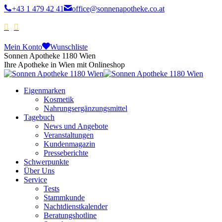
+43 1 479 42 41
office@sonnenapotheke.co.at
Mein Konto
Wunschliste
Sonnen Apotheke 1180 Wien
Ihre Apotheke in Wien mit Onlineshop
Eigenmarken
Kosmetik
Nahrungsergänzungsmittel
Tagebuch
News und Angebote
Veranstaltungen
Kundenmagazin
Presseberichte
Schwerpunkte
Über Uns
Service
Tests
Stammkunde
Nachtdienstkalender
Beratungshotline