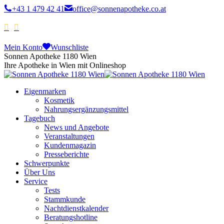
+43 1 479 42 41
office@sonnenapotheke.co.at
Mein Konto
Wunschliste
Sonnen Apotheke 1180 Wien
Ihre Apotheke in Wien mit Onlineshop
Eigenmarken
Kosmetik
Nahrungsergänzungsmittel
Tagebuch
News und Angebote
Veranstaltungen
Kundenmagazin
Presseberichte
Schwerpunkte
Über Uns
Service
Tests
Stammkunde
Nachtdienstkalender
Beratungshotline