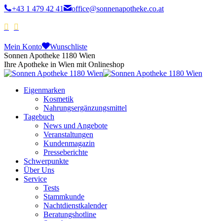
+43 1 479 42 41
office@sonnenapotheke.co.at
Mein Konto
Wunschliste
Sonnen Apotheke 1180 Wien
Ihre Apotheke in Wien mit Onlineshop
Eigenmarken
Kosmetik
Nahrungsergänzungsmittel
Tagebuch
News und Angebote
Veranstaltungen
Kundenmagazin
Presseberichte
Schwerpunkte
Über Uns
Service
Tests
Stammkunde
Nachtdienstkalender
Beratungshotline