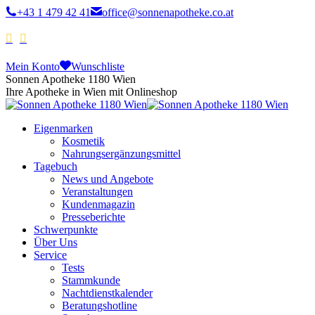
+43 1 479 42 41
office@sonnenapotheke.co.at
Mein Konto
Wunschliste
Sonnen Apotheke 1180 Wien
Ihre Apotheke in Wien mit Onlineshop
Eigenmarken
Kosmetik
Nahrungsergänzungsmittel
Tagebuch
News und Angebote
Veranstaltungen
Kundenmagazin
Presseberichte
Schwerpunkte
Über Uns
Service
Tests
Stammkunde
Nachtdienstkalender
Beratungshotline