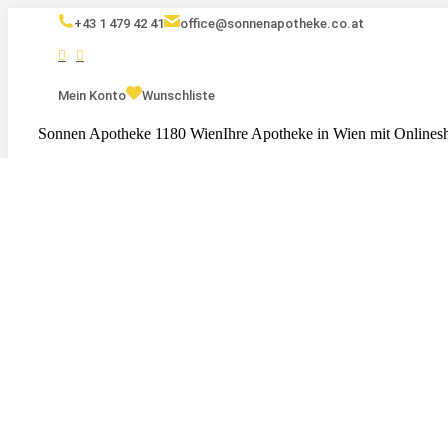
+43 1 479 42 41
office@sonnenapotheke.co.at
Mein Konto
Wunschliste
Sonnen Apotheke 1180 Wien
Ihre Apotheke in Wien mit Onlines
Eigenmarken
Kosmetik
Nahrungsergänzungsmittel
Serv
Tests