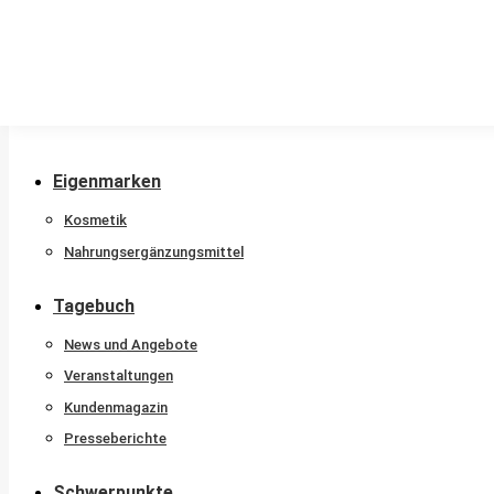
Stammkunde
Nachtdienstkalender
Beratungshotline
Sprachen
Newsletter
Eigenmarken
Kosmetik
Nahrungsergänzungsmittel
Tagebuch
News und Angebote
Veranstaltungen
Kundenmagazin
Presseberichte
Schwerpunkte