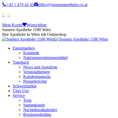
+43 1 479 42 41
office@sonnenapotheke.co.at
Mein Konto
Wunschliste
Sonnen Apotheke 1180 Wien
Ihre Apotheke in Wien mit Onlineshop
Eigenmarken
Kosmetik
Nahrungsergänzungsmittel
Tagebuch
News und Angebote
Veranstaltungen
Kundenmagazin
Presseberichte
Schwerpunkte
Über Uns
Service
Tests
Stammkunde
Nachtdienstkalender
Beratungshotline