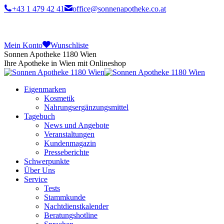
+43 1 479 42 41
office@sonnenapotheke.co.at
Mein Konto
Wunschliste
Sonnen Apotheke 1180 Wien
Ihre Apotheke in Wien mit Onlineshop
Eigenmarken
Kosmetik
Nahrungsergänzungsmittel
Tagebuch
News und Angebote
Veranstaltungen
Kundenmagazin
Presseberichte
Schwerpunkte
Über Uns
Service
Tests
Stammkunde
Nachtdienstkalender
Beratungshotline