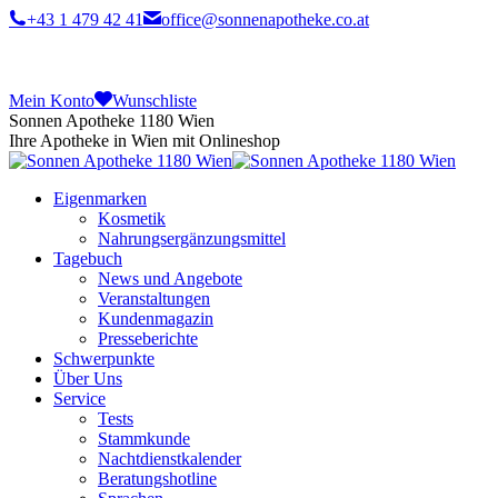
+43 1 479 42 41
office@sonnenapotheke.co.at
Mein Konto
Wunschliste
Sonnen Apotheke 1180 Wien
Ihre Apotheke in Wien mit Onlineshop
Eigenmarken
Kosmetik
Nahrungsergänzungsmittel
Tagebuch
News und Angebote
Veranstaltungen
Kundenmagazin
Presseberichte
Schwerpunkte
Über Uns
Service
Tests
Stammkunde
Nachtdienstkalender
Beratungshotline