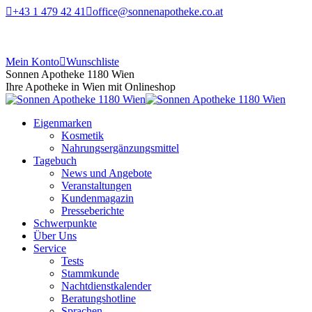
+43 1 479 42 41
office@sonnenapotheke.co.at
Mein Konto
Wunschliste
Sonnen Apotheke 1180 Wien
Ihre Apotheke in Wien mit Onlineshop
Eigenmarken
Kosmetik
Nahrungsergänzungsmittel
Tagebuch
News und Angebote
Veranstaltungen
Kundenmagazin
Presseberichte
Schwerpunkte
Über Uns
Service
Tests
Stammkunde
Nachtdienstkalender
Beratungshotline
Sprachen