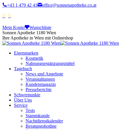
+43 1 479 42 41
office@sonnenapotheke.co.at
Mein Konto
Wunschliste
Sonnen Apotheke 1180 Wien
Ihre Apotheke in Wien mit Onlineshop
Eigenmarken
Kosmetik
Nahrungsergänzungsmittel
Tagebuch
News und Angebote
Veranstaltungen
Kundenmagazin
Presseberichte
Schwerpunkte
Über Uns
Service
Tests
Stammkunde
Nachtdienstkalender
Beratungshotline