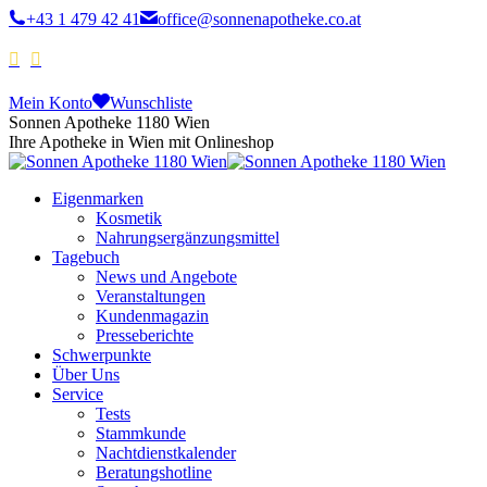
+43 1 479 42 41
office@sonnenapotheke.co.at
Mein Konto
Wunschliste
Sonnen Apotheke 1180 Wien
Ihre Apotheke in Wien mit Onlineshop
Eigenmarken
Kosmetik
Nahrungsergänzungsmittel
Tagebuch
News und Angebote
Veranstaltungen
Kundenmagazin
Presseberichte
Schwerpunkte
Über Uns
Service
Tests
Stammkunde
Nachtdienstkalender
Beratungshotline