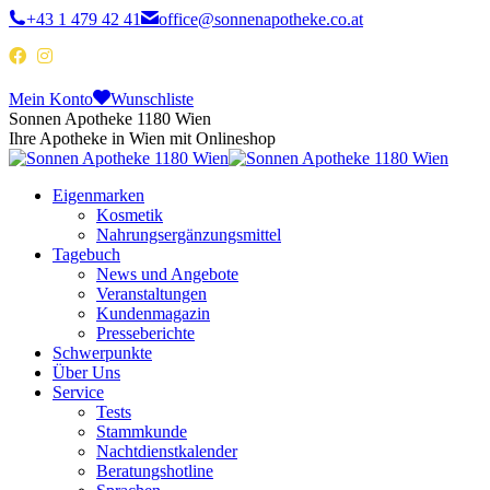
+43 1 479 42 41
office@sonnenapotheke.co.at
Mein Konto
Wunschliste
Sonnen Apotheke 1180 Wien
Ihre Apotheke in Wien mit Onlineshop
Eigenmarken
Kosmetik
Nahrungsergänzungsmittel
Tagebuch
News und Angebote
Veranstaltungen
Kundenmagazin
Presseberichte
Schwerpunkte
Über Uns
Service
Tests
Stammkunde
Nachtdienstkalender
Beratungshotline