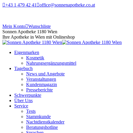
+43 1 479 42 41
office@sonnenapotheke.co.at
Mein Konto
Wunschliste
Sonnen Apotheke 1180 Wien
Ihre Apotheke in Wien mit Onlineshop
Eigenmarken
Kosmetik
Nahrungsergänzungsmittel
Tagebuch
News und Angebote
Veranstaltungen
Kundenmagazin
Presseberichte
Schwerpunkte
Über Uns
Service
Tests
Stammkunde
Nachtdienstkalender
Beratungshotline
Sprachen