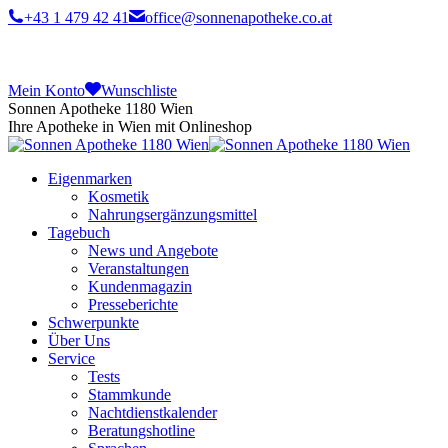
+43 1 479 42 41
office@sonnenapotheke.co.at
Mein Konto
Wunschliste
Sonnen Apotheke 1180 Wien
Ihre Apotheke in Wien mit Onlineshop
Eigenmarken
Kosmetik
Nahrungsergänzungsmittel
Tagebuch
News und Angebote
Veranstaltungen
Kundenmagazin
Presseberichte
Schwerpunkte
Über Uns
Service
Tests
Stammkunde
Nachtdienstkalender
Beratungshotline