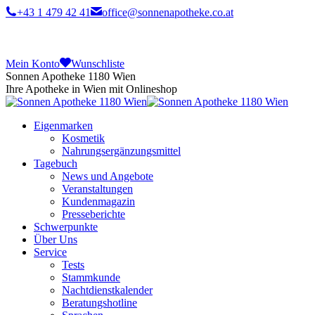
+43 1 479 42 41
office@sonnenapotheke.co.at
Mein Konto
Wunschliste
Sonnen Apotheke 1180 Wien
Ihre Apotheke in Wien mit Onlineshop
Eigenmarken
Kosmetik
Nahrungsergänzungsmittel
Tagebuch
News und Angebote
Veranstaltungen
Kundenmagazin
Presseberichte
Schwerpunkte
Über Uns
Service
Tests
Stammkunde
Nachtdienstkalender
Beratungshotline