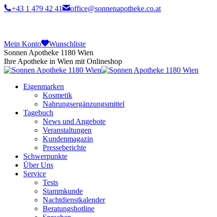
+43 1 479 42 41
office@sonnenapotheke.co.at
Mein Konto
Wunschliste
Sonnen Apotheke 1180 Wien
Ihre Apotheke in Wien mit Onlineshop
Eigenmarken
Kosmetik
Nahrungsergänzungsmittel
Tagebuch
News und Angebote
Veranstaltungen
Kundenmagazin
Presseberichte
Schwerpunkte
Über Uns
Service
Tests
Stammkunde
Nachtdienstkalender
Beratungshotline