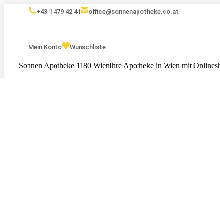
+43 1 479 42 41
office@sonnenapotheke.co.at
Mein Konto
Wunschliste
Sonnen Apotheke 1180 Wien
Ihre Apotheke in Wien mit Onlines
Eigenmarken
Kosmetik
Nahrungsergänzungsmittel
Serv
Tests