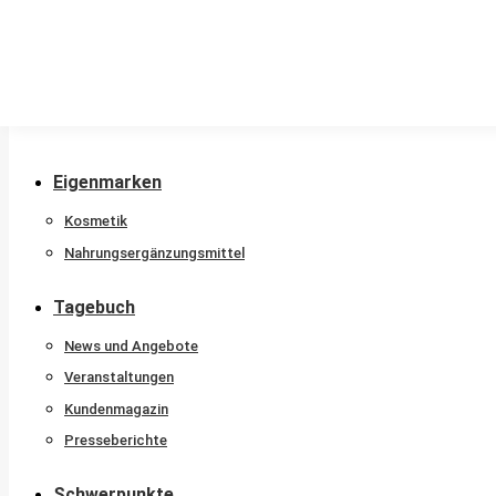
Stammkunde
Nachtdienstkalender
Beratungshotline
Sprachen
Newsletter
Eigenmarken
Kosmetik
Nahrungsergänzungsmittel
Tagebuch
News und Angebote
Veranstaltungen
Kundenmagazin
Presseberichte
Schwerpunkte