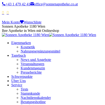
+43 1 479 42 41
office@sonnenapotheke.co.at
Mein Konto
Wunschliste
Sonnen Apotheke 1180 Wien
Ihre Apotheke in Wien mit Onlineshop
Eigenmarken
Kosmetik
Nahrungsergänzungsmittel
Tagebuch
News und Angebote
Veranstaltungen
Kundenmagazin
Presseberichte
Schwerpunkte
Über Uns
Service
Tests
Stammkunde
Nachtdienstkalender
Beratungshotline