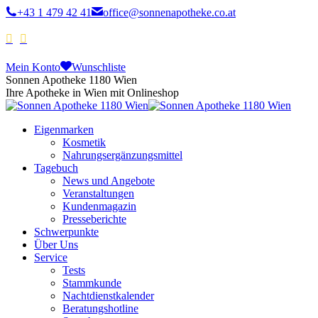
+43 1 479 42 41
office@sonnenapotheke.co.at
Mein Konto
Wunschliste
Sonnen Apotheke 1180 Wien
Ihre Apotheke in Wien mit Onlineshop
Eigenmarken
Kosmetik
Nahrungsergänzungsmittel
Tagebuch
News und Angebote
Veranstaltungen
Kundenmagazin
Presseberichte
Schwerpunkte
Über Uns
Service
Tests
Stammkunde
Nachtdienstkalender
Beratungshotline