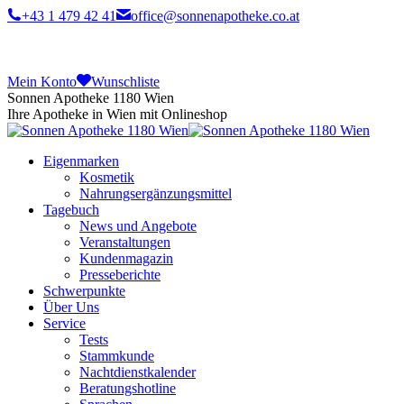
+43 1 479 42 41
office@sonnenapotheke.co.at
Mein Konto
Wunschliste
Sonnen Apotheke 1180 Wien
Ihre Apotheke in Wien mit Onlineshop
Eigenmarken
Kosmetik
Nahrungsergänzungsmittel
Tagebuch
News und Angebote
Veranstaltungen
Kundenmagazin
Presseberichte
Schwerpunkte
Über Uns
Service
Tests
Stammkunde
Nachtdienstkalender
Beratungshotline