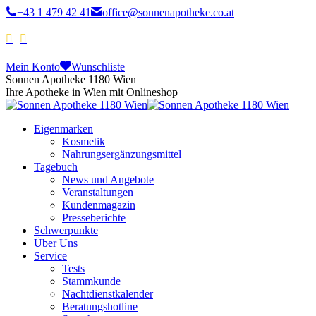
+43 1 479 42 41
office@sonnenapotheke.co.at
Mein Konto
Wunschliste
Sonnen Apotheke 1180 Wien
Ihre Apotheke in Wien mit Onlineshop
Eigenmarken
Kosmetik
Nahrungsergänzungsmittel
Tagebuch
News und Angebote
Veranstaltungen
Kundenmagazin
Presseberichte
Schwerpunkte
Über Uns
Service
Tests
Stammkunde
Nachtdienstkalender
Beratungshotline