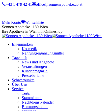
+43 1 479 42 41
office@sonnenapotheke.co.at
Mein Konto
Wunschliste
Sonnen Apotheke 1180 Wien
Ihre Apotheke in Wien mit Onlineshop
Eigenmarken
Kosmetik
Nahrungsergänzungsmittel
Tagebuch
News und Angebote
Veranstaltungen
Kundenmagazin
Presseberichte
Schwerpunkte
Über Uns
Service
Tests
Stammkunde
Nachtdienstkalender
Beratungshotline