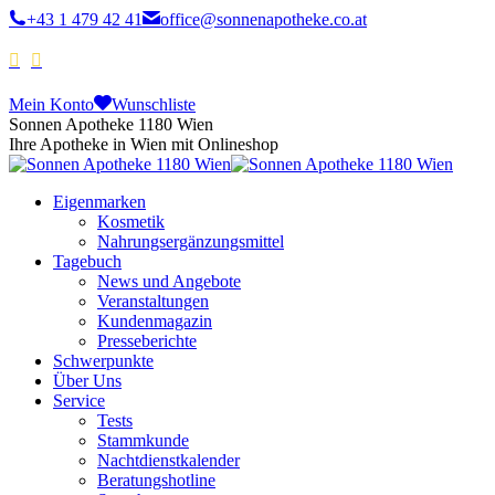
+43 1 479 42 41
office@sonnenapotheke.co.at
Mein Konto
Wunschliste
Sonnen Apotheke 1180 Wien
Ihre Apotheke in Wien mit Onlineshop
Eigenmarken
Kosmetik
Nahrungsergänzungsmittel
Tagebuch
News und Angebote
Veranstaltungen
Kundenmagazin
Presseberichte
Schwerpunkte
Über Uns
Service
Tests
Stammkunde
Nachtdienstkalender
Beratungshotline