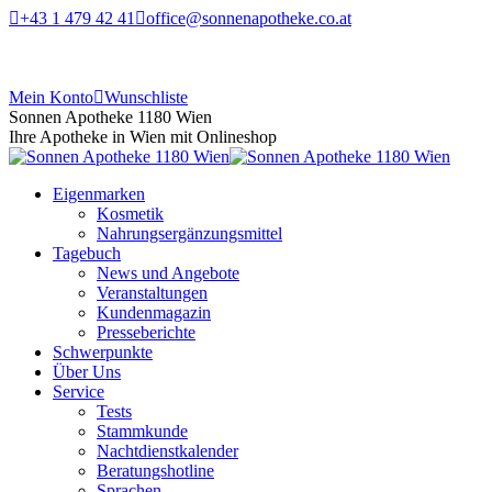
+43 1 479 42 41
office@sonnenapotheke.co.at
Mein Konto
Wunschliste
Sonnen Apotheke 1180 Wien
Ihre Apotheke in Wien mit Onlineshop
Eigenmarken
Kosmetik
Nahrungsergänzungsmittel
Tagebuch
News und Angebote
Veranstaltungen
Kundenmagazin
Presseberichte
Schwerpunkte
Über Uns
Service
Tests
Stammkunde
Nachtdienstkalender
Beratungshotline
Sprachen