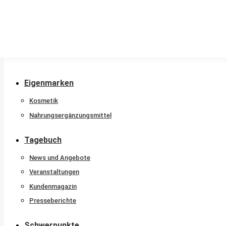
Stammkunde
Nachtdienstkalender
Beratungshotline
Sprachen
Newsletter
Eigenmarken
Kosmetik
Nahrungsergänzungsmittel
Tagebuch
News und Angebote
Veranstaltungen
Kundenmagazin
Presseberichte
Schwerpunkte