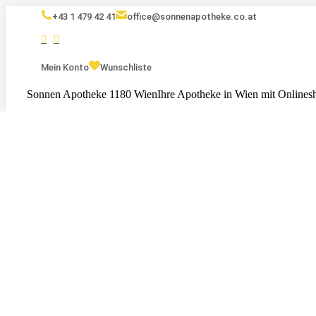
+43 1 479 42 41
office@sonnenapotheke.co.at
Mein Konto
Wunschliste
Sonnen Apotheke 1180 Wien
Ihre Apotheke in Wien mit Onlines
Eigenmarken
Kosmetik
Nahrungsergänzungsmittel
Serv
Tests