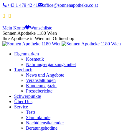
+43 1 479 42 41
office@sonnenapotheke.co.at
Mein Konto
Wunschliste
Sonnen Apotheke 1180 Wien
Ihre Apotheke in Wien mit Onlineshop
Eigenmarken
Kosmetik
Nahrungsergänzungsmittel
Tagebuch
News und Angebote
Veranstaltungen
Kundenmagazin
Presseberichte
Schwerpunkte
Über Uns
Service
Tests
Stammkunde
Nachtdienstkalender
Beratungshotline