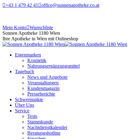
+43 1 479 42 41
office@sonnenapotheke.co.at
Mein Konto
Wunschliste
Sonnen Apotheke 1180 Wien
Ihre Apotheke in Wien mit Onlineshop
Eigenmarken
Kosmetik
Nahrungsergänzungsmittel
Tagebuch
News und Angebote
Veranstaltungen
Kundenmagazin
Presseberichte
Schwerpunkte
Über Uns
Service
Tests
Stammkunde
Nachtdienstkalender
Beratungshotline
Sprachen