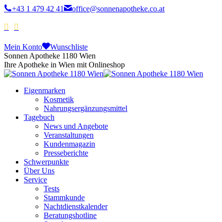
+43 1 479 42 41
office@sonnenapotheke.co.at
Mein Konto
Wunschliste
Sonnen Apotheke 1180 Wien
Ihre Apotheke in Wien mit Onlineshop
Eigenmarken
Kosmetik
Nahrungsergänzungsmittel
Tagebuch
News und Angebote
Veranstaltungen
Kundenmagazin
Presseberichte
Schwerpunkte
Über Uns
Service
Tests
Stammkunde
Nachtdienstkalender
Beratungshotline