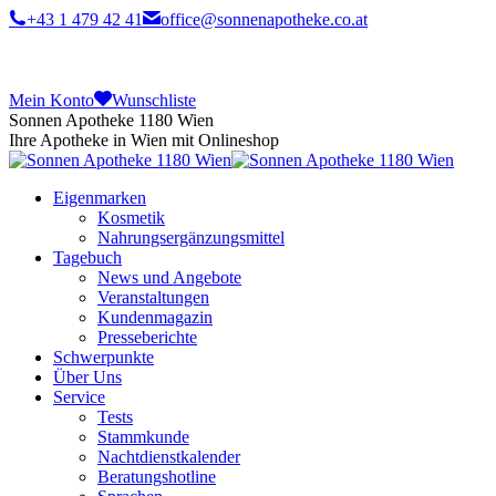
+43 1 479 42 41
office@sonnenapotheke.co.at
Mein Konto
Wunschliste
Sonnen Apotheke 1180 Wien
Ihre Apotheke in Wien mit Onlineshop
Eigenmarken
Kosmetik
Nahrungsergänzungsmittel
Tagebuch
News und Angebote
Veranstaltungen
Kundenmagazin
Presseberichte
Schwerpunkte
Über Uns
Service
Tests
Stammkunde
Nachtdienstkalender
Beratungshotline