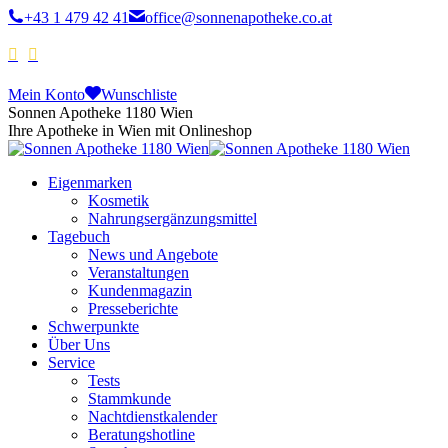
+43 1 479 42 41
office@sonnenapotheke.co.at
Mein Konto
Wunschliste
Sonnen Apotheke 1180 Wien
Ihre Apotheke in Wien mit Onlineshop
Eigenmarken
Kosmetik
Nahrungsergänzungsmittel
Tagebuch
News und Angebote
Veranstaltungen
Kundenmagazin
Presseberichte
Schwerpunkte
Über Uns
Service
Tests
Stammkunde
Nachtdienstkalender
Beratungshotline