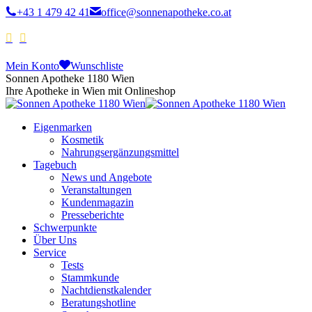
+43 1 479 42 41
office@sonnenapotheke.co.at
Mein Konto
Wunschliste
Sonnen Apotheke 1180 Wien
Ihre Apotheke in Wien mit Onlineshop
Eigenmarken
Kosmetik
Nahrungsergänzungsmittel
Tagebuch
News und Angebote
Veranstaltungen
Kundenmagazin
Presseberichte
Schwerpunkte
Über Uns
Service
Tests
Stammkunde
Nachtdienstkalender
Beratungshotline