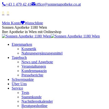
+43 1 479 42 41
office@sonnenapotheke.co.at
Mein Konto
Wunschliste
Sonnen Apotheke 1180 Wien
Ihre Apotheke in Wien mit Onlineshop
Eigenmarken
Kosmetik
Nahrungsergänzungsmittel
Tagebuch
News und Angebote
Veranstaltungen
Kundenmagazin
Presseberichte
Schwerpunkte
Über Uns
Service
Tests
Stammkunde
Nachtdienstkalender
Beratungshotline