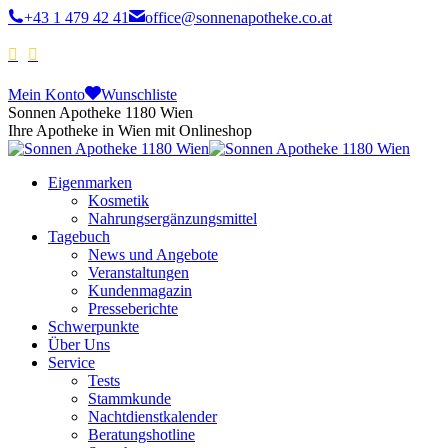
+43 1 479 42 41
office@sonnenapotheke.co.at
Mein Konto
Wunschliste
Sonnen Apotheke 1180 Wien
Ihre Apotheke in Wien mit Onlineshop
Eigenmarken
Kosmetik
Nahrungsergänzungsmittel
Tagebuch
News und Angebote
Veranstaltungen
Kundenmagazin
Presseberichte
Schwerpunkte
Über Uns
Service
Tests
Stammkunde
Nachtdienstkalender
Beratungshotline