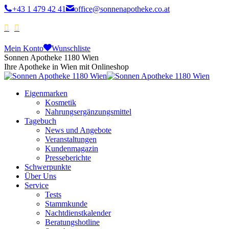
+43 1 479 42 41
office@sonnenapotheke.co.at
Mein Konto
Wunschliste
Sonnen Apotheke 1180 Wien
Ihre Apotheke in Wien mit Onlineshop
Eigenmarken
Kosmetik
Nahrungsergänzungsmittel
Tagebuch
News und Angebote
Veranstaltungen
Kundenmagazin
Presseberichte
Schwerpunkte
Über Uns
Service
Tests
Stammkunde
Nachtdienstkalender
Beratungshotline