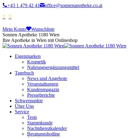
+43 1 479 42 41
office@sonnenapotheke.co.at
Mein Konto
Wunschliste
Sonnen Apotheke 1180 Wien
Ihre Apotheke in Wien mit Onlineshop
Eigenmarken
Kosmetik
Nahrungsergänzungsmittel
Tagebuch
News und Angebote
Veranstaltungen
Kundenmagazin
Presseberichte
Schwerpunkte
Über Uns
Service
Tests
Stammkunde
Nachtdienstkalender
Beratungshotline