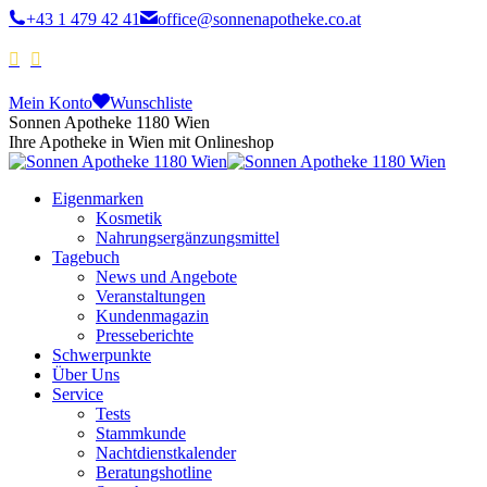
+43 1 479 42 41
office@sonnenapotheke.co.at
Mein Konto
Wunschliste
Sonnen Apotheke 1180 Wien
Ihre Apotheke in Wien mit Onlineshop
Eigenmarken
Kosmetik
Nahrungsergänzungsmittel
Tagebuch
News und Angebote
Veranstaltungen
Kundenmagazin
Presseberichte
Schwerpunkte
Über Uns
Service
Tests
Stammkunde
Nachtdienstkalender
Beratungshotline