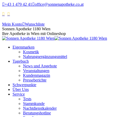
+43 1 479 42 41
office@sonnenapotheke.co.at
Mein Konto
Wunschliste
Sonnen Apotheke 1180 Wien
Ihre Apotheke in Wien mit Onlineshop
Eigenmarken
Kosmetik
Nahrungsergänzungsmittel
Tagebuch
News und Angebote
Veranstaltungen
Kundenmagazin
Presseberichte
Schwerpunkte
Über Uns
Service
Tests
Stammkunde
Nachtdienstkalender
Beratungshotline