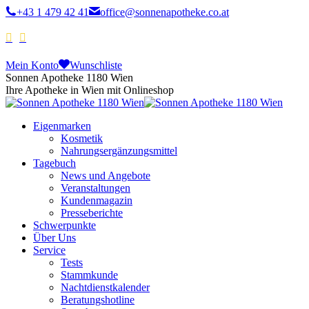
+43 1 479 42 41
office@sonnenapotheke.co.at
Mein Konto
Wunschliste
Sonnen Apotheke 1180 Wien
Ihre Apotheke in Wien mit Onlineshop
Eigenmarken
Kosmetik
Nahrungsergänzungsmittel
Tagebuch
News und Angebote
Veranstaltungen
Kundenmagazin
Presseberichte
Schwerpunkte
Über Uns
Service
Tests
Stammkunde
Nachtdienstkalender
Beratungshotline