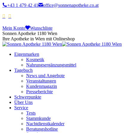
+43 1 479 42 41
office@sonnenapotheke.co.at
Mein Konto
Wunschliste
Sonnen Apotheke 1180 Wien
Ihre Apotheke in Wien mit Onlineshop
Eigenmarken
Kosmetik
Nahrungsergänzungsmittel
Tagebuch
News und Angebote
Veranstaltungen
Kundenmagazin
Presseberichte
Schwerpunkte
Über Uns
Service
Tests
Stammkunde
Nachtdienstkalender
Beratungshotline