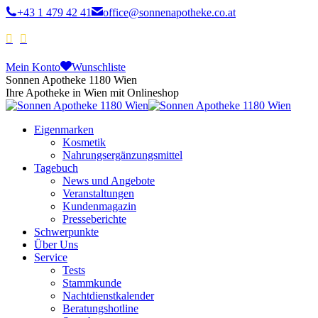
+43 1 479 42 41
office@sonnenapotheke.co.at
Mein Konto
Wunschliste
Sonnen Apotheke 1180 Wien
Ihre Apotheke in Wien mit Onlineshop
Eigenmarken
Kosmetik
Nahrungsergänzungsmittel
Tagebuch
News und Angebote
Veranstaltungen
Kundenmagazin
Presseberichte
Schwerpunkte
Über Uns
Service
Tests
Stammkunde
Nachtdienstkalender
Beratungshotline