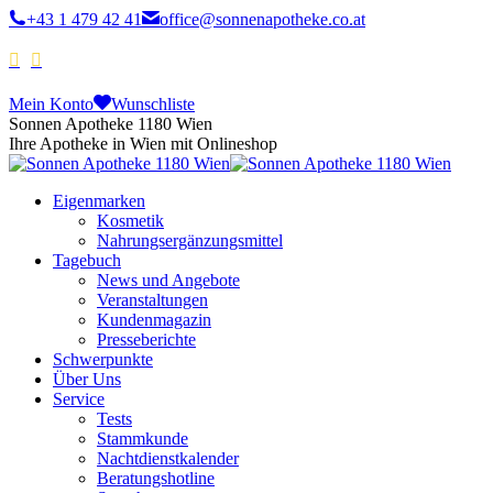
+43 1 479 42 41
office@sonnenapotheke.co.at
Mein Konto
Wunschliste
Sonnen Apotheke 1180 Wien
Ihre Apotheke in Wien mit Onlineshop
Eigenmarken
Kosmetik
Nahrungsergänzungsmittel
Tagebuch
News und Angebote
Veranstaltungen
Kundenmagazin
Presseberichte
Schwerpunkte
Über Uns
Service
Tests
Stammkunde
Nachtdienstkalender
Beratungshotline